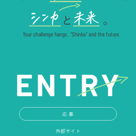
と
。
Your challenge hangs,
“Shinka“ and the future.
応 募
外部サイト