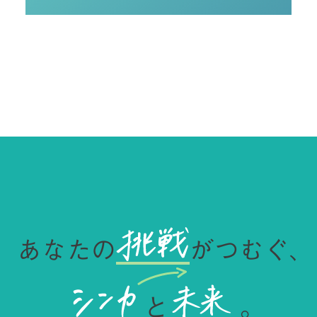
あなたの
がつむぐ、
と
。