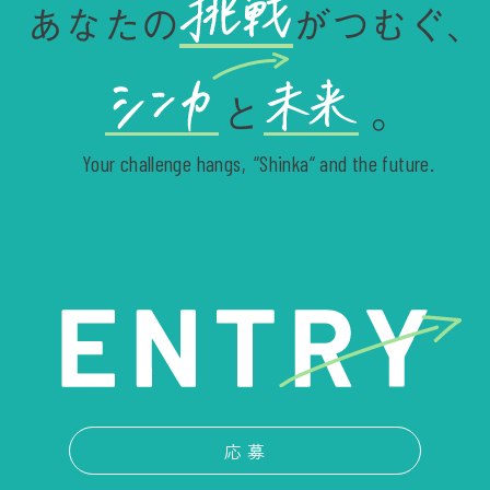
あなたの
がつむぐ、
と
。
Your challenge hangs,
“Shinka“ and the future.
応 募