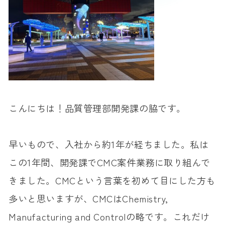
こんにちは！品質管理部開発課の脇です。
早いもので、入社から約1年が経ちました。私は
この1年間、開発課で
CMC
案件業務に取り組んで
きました。
CMC
という言葉を初めて目にした方も
多いと思いますが、
CMC
は
Chemistry,
Manufacturing and Control
の略です。これだけ